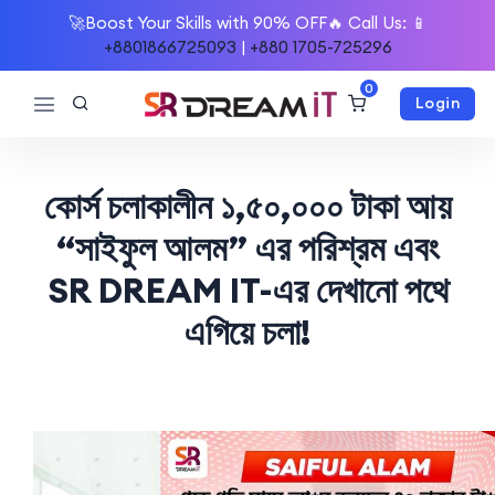
🚀Boost Your Skills with 90% OFF🔥 Call Us: 📱
+8801866725093
|
+880 1705-725296
0
Login
কোর্স চলাকালীন ১,৫০,০০০ টাকা আয়
“সাইফুল আলম” এর পরিশ্রম এবং
SR DREAM IT-এর দেখানো পথে
এগিয়ে চলা!