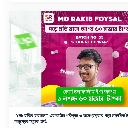
“মোঃ রাকিব ফয়সাল” এর কঠোর পরিশ্রম ও আত্মপ্রত্যয়ে গড়া লক্ষাধিক ট
অনুপ্রেরণামূলক গল্প!