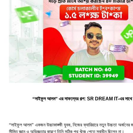
“সাইফুল আলম”
এর সাফল্যের গল্প: SR DREAM IT-এর সাথে ন
“সাইফুল আলম”
একজন উচ্চাকাঙ্ক্ষী যুবক, নিজের ক্যারিয়ারে নতুন উচ্চতা অর্জনের
সীমিত জ্ঞান ও অভিজ্ঞতার কারণে তিনি সঠিক পথ খুঁজে পেতে স্বাধীন ছিলেন না।